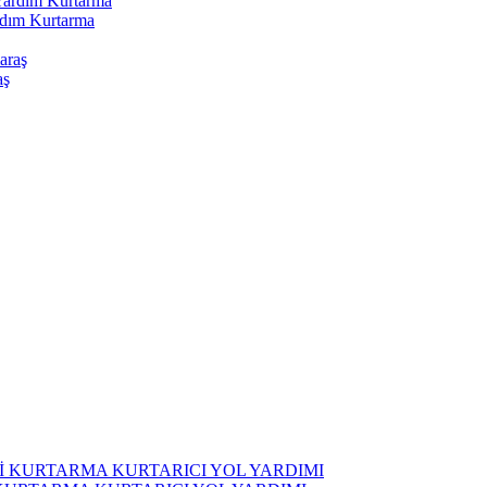
rdım Kurtarma
aş