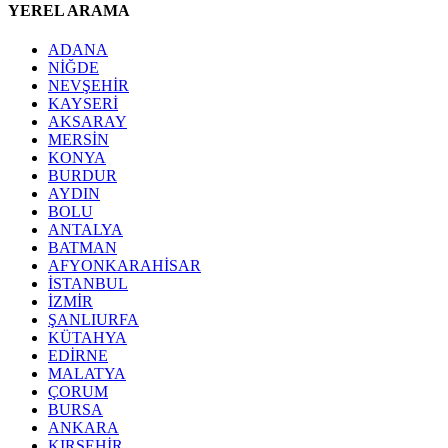
YEREL ARAMA
ADANA
NİĞDE
NEVŞEHİR
KAYSERİ
AKSARAY
MERSİN
KONYA
BURDUR
AYDIN
BOLU
ANTALYA
BATMAN
AFYONKARAHİSAR
İSTANBUL
İZMİR
ŞANLIURFA
KÜTAHYA
EDİRNE
MALATYA
ÇORUM
BURSA
ANKARA
KIRŞEHİR