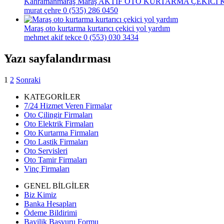
Kahramanmaraş Maraş AKTİF OTO KURTARMA ÇEKİC
murat çehre
0 (535) 286 0450
Maraş oto kurtarma kurtarıcı çekici yol yardım
mehmet akif tekce
0 (553) 030 3434
Yazı sayfalandırması
1
2
Sonraki
KATEGORİLER
7/24 Hizmet Veren Firmalar
Oto Çilingir Firmaları
Oto Elektrik Firmaları
Oto Kurtarma Firmaları
Oto Lastik Firmaları
Oto Servisleri
Oto Tamir Firmaları
Vinç Firmaları
GENEL BİLGİLER
Biz Kimiz
Banka Hesapları
Ödeme Bildirimi
Bayilik Başvuru Formu