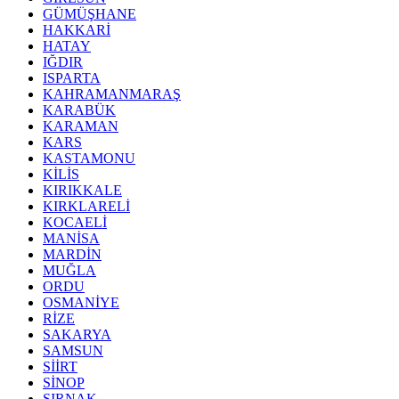
GÜMÜŞHANE
HAKKARİ
HATAY
IĞDIR
ISPARTA
KAHRAMANMARAŞ
KARABÜK
KARAMAN
KARS
KASTAMONU
KİLİS
KIRIKKALE
KIRKLARELİ
KOCAELİ
MANİSA
MARDİN
MUĞLA
ORDU
OSMANİYE
RİZE
SAKARYA
SAMSUN
SİİRT
SİNOP
ŞIRNAK