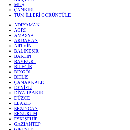
MUŞ
ÇANKIRI
TÜM İLLERİ GÖRÜNTÜLE
ADIYAMAN
AĞRI
AMASYA
ARDAHAN
ARTVİN
BALIKESİR
BARTIN
BAYBURT
BİLECİK
BİNGÖL
BİTLİS
ÇANAKKALE
DENİZLİ
DİYARBAKIR
DÜZCE
ELAZIĞ
ERZİNCAN
ERZURUM
ESKİŞEHİR
GAZİANTEP
GİRESUN