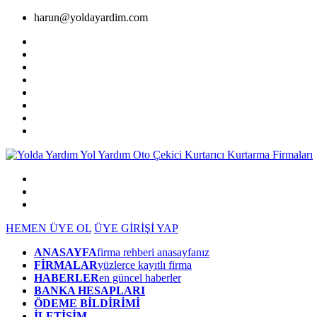
harun@yoldayardim.com
HEMEN ÜYE OL
ÜYE GİRİŞİ YAP
ANASAYFA
firma rehberi anasayfanız
FİRMALAR
yüzlerce kayıtlı firma
HABERLER
en güncel haberler
BANKA HESAPLARI
ÖDEME BİLDİRİMİ
İLETİŞİM