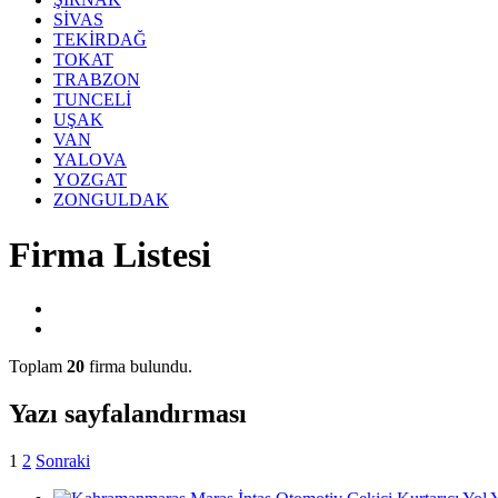
SİVAS
TEKİRDAĞ
TOKAT
TRABZON
TUNCELİ
UŞAK
VAN
YALOVA
YOZGAT
ZONGULDAK
Firma Listesi
Toplam
20
firma bulundu.
Yazı sayfalandırması
1
2
Sonraki