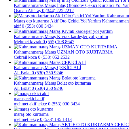
Kahramanmaraş Maraş İntaş Otomotiv Çekici Kurtarıcı Yol Ya
Osman Ali Taş
0 (344) 225 2212
Maraş oto kurtarma Akif Oto Çekici Yol Yardım Kahramanmar
akif
0 (553) 030 3434
Kahramanmaraş Maraş Kıvrak kardeşler yol yardım
Mehmet kıvrak
0 (555) 108 8647
Kahramanmaraş Maraş UZMAN OTO KURTARMA
Cebrail koca
0 (538) 052 2532
Kahramanmaraş Maraş ÇEKİCİ ALİ
Ali Bolat
0 (530) 250 9246
Kahramanmaraş Maraş Bolat oto kurtarma
Ali Bolat
0 (530) 250 9246
maraş cekici akif
mehmet akif tekçe
0 (553) 030 3434
maraş oto kurtarma
mehmet tekçe
0 (533) 145 1313