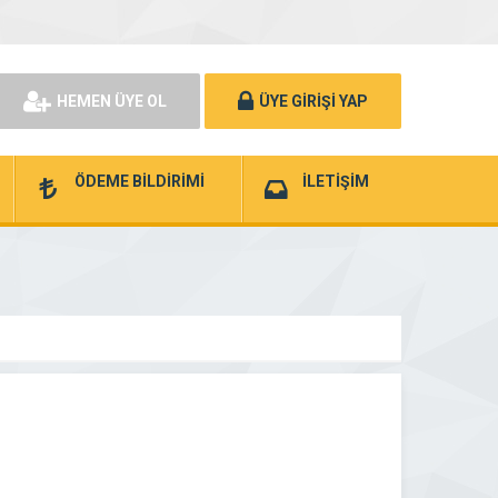
HEMEN ÜYE OL
ÜYE GİRİŞİ YAP
ÖDEME BİLDİRİMİ
İLETİŞİM