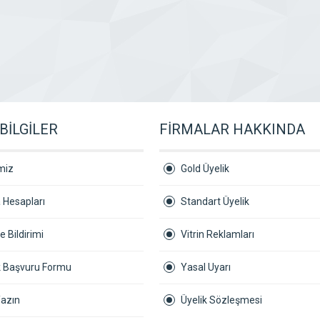
BİLGİLER
FİRMALAR HAKKINDA
miz
Gold Üyelik
 Hesapları
Standart Üyelik
 Bildirimi
Vitrin Reklamları
ik Başvuru Formu
Yasal Uyarı
Yazın
Üyelik Sözleşmesi