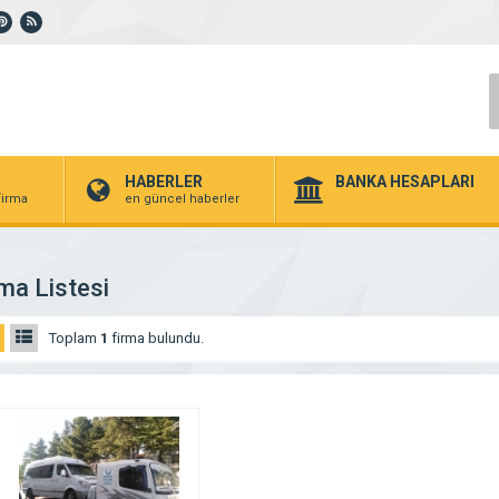
HABERLER
BANKA HESAPLARI
 firma
en güncel haberler
ma Listesi
Toplam
1
firma bulundu.