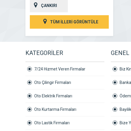
ÇANKIRI
TÜM İLLERİ GÖRÜNTÜLE
KATEGORİLER
GENEL 
7/24 Hizmet Veren Firmalar
Biz Ki
Oto Çilingir Firmaları
Banka
Oto Elektrik Firmaları
Ödeme
Oto Kurtarma Firmaları
Bayil
Oto Lastik Firmaları
Bize 