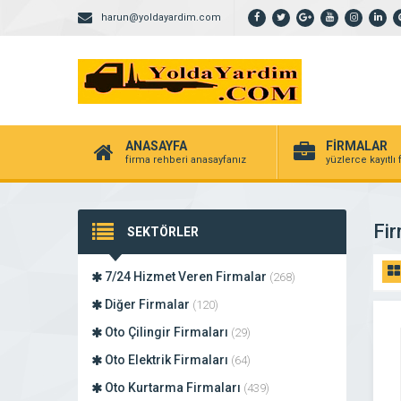
harun@yoldayardim.com
ANASAYFA
FİRMALAR
firma rehberi anasayfanız
yüzlerce kayıtlı
Fir
SEKTÖRLER
7/24 Hizmet Veren Firmalar
(268)
Diğer Firmalar
(120)
Oto Çilingir Firmaları
(29)
Oto Elektrik Firmaları
(64)
Oto Kurtarma Firmaları
(439)