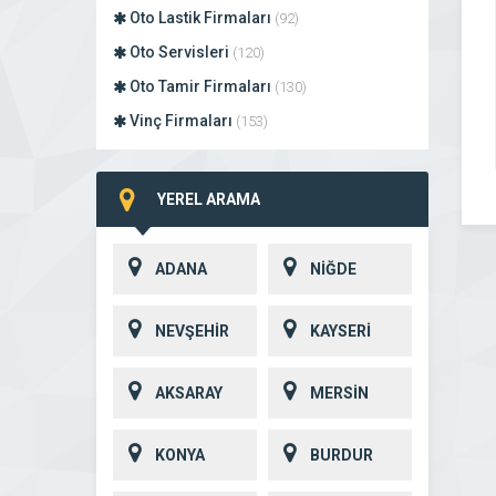
Oto Lastik Firmaları
(92)
Oto Servisleri
(120)
Oto Tamir Firmaları
(130)
Vinç Firmaları
(153)
YEREL ARAMA
ADANA
NİĞDE
NEVŞEHİR
KAYSERİ
AKSARAY
MERSİN
KONYA
BURDUR