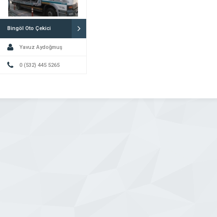
Bingöl Oto Çekici
Yavuz Aydoğmuş
0 (532) 445 5265