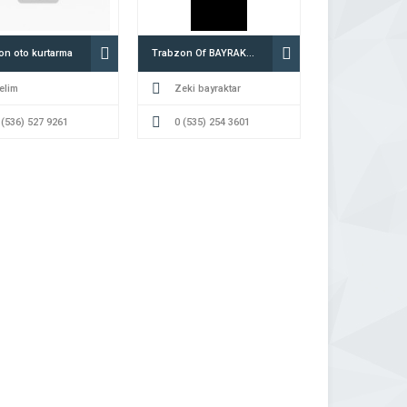
on oto kurtarma
Trabzon Of BAYRAKTAR OTO KURTARMA
elim
Zeki bayraktar
 (536) 527 9261
0 (535) 254 3601