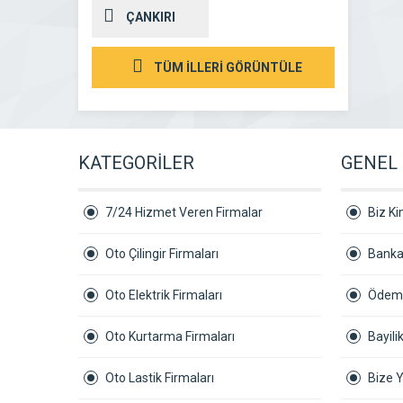
ÇANKIRI
TÜM İLLERİ GÖRÜNTÜLE
KATEGORİLER
GENEL 
7/24 Hizmet Veren Firmalar
Biz Ki
Oto Çilingir Firmaları
Banka
Oto Elektrik Firmaları
Ödeme
Oto Kurtarma Firmaları
Bayil
Oto Lastik Firmaları
Bize 