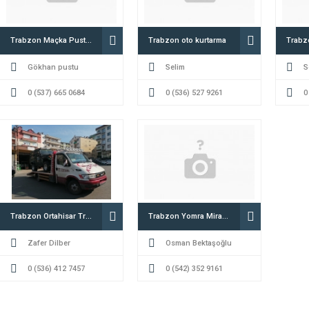
Trabzon Maçka Pustular Oto Kurtarma
Trabzon oto kurtarma
Trabz
Gökhan pustu
Selim
S
0 (537) 665 0684
0 (536) 527 9261
0
Trabzon Ortahisar Trbzn oto kurtarma çekici kurtarıcı yol yardım
Trabzon Yomra Miraç oto kurtarma çekici kurtarıcı yol yardım
Zafer Dilber
Osman Bektaşoğlu
0 (536) 412 7457
0 (542) 352 9161