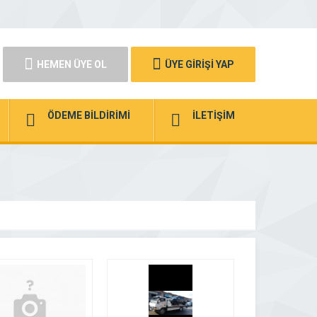
HEMEN ÜYE OL
ÜYE GİRİŞİ YAP
ÖDEME BİLDİRİMİ
İLETİŞİM