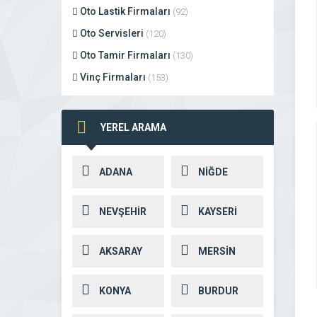
Oto Lastik Firmaları
(92)
Oto Servisleri
(120)
Oto Tamir Firmaları
(130)
Vinç Firmaları
(153)
YEREL ARAMA
ADANA
NİĞDE
NEVŞEHİR
KAYSERİ
AKSARAY
MERSİN
KONYA
BURDUR