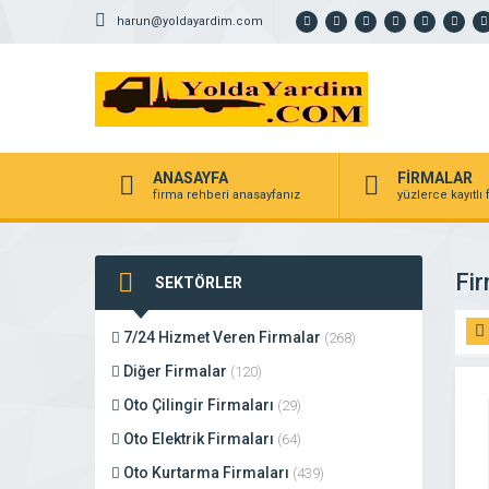
harun@yoldayardim.com
ANASAYFA
FİRMALAR
firma rehberi anasayfanız
yüzlerce kayıtlı
Fir
SEKTÖRLER
7/24 Hizmet Veren Firmalar
(268)
Diğer Firmalar
(120)
Oto Çilingir Firmaları
(29)
Oto Elektrik Firmaları
(64)
Oto Kurtarma Firmaları
(439)