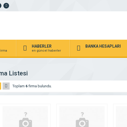
HABERLER
BANKA HESAPLARI
 firma
en güncel haberler
ma Listesi
Toplam
6
firma bulundu.