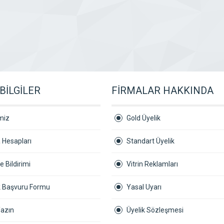
BİLGİLER
FİRMALAR HAKKINDA
miz
Gold Üyelik
 Hesapları
Standart Üyelik
 Bildirimi
Vitrin Reklamları
ik Başvuru Formu
Yasal Uyarı
Yazın
Üyelik Sözleşmesi