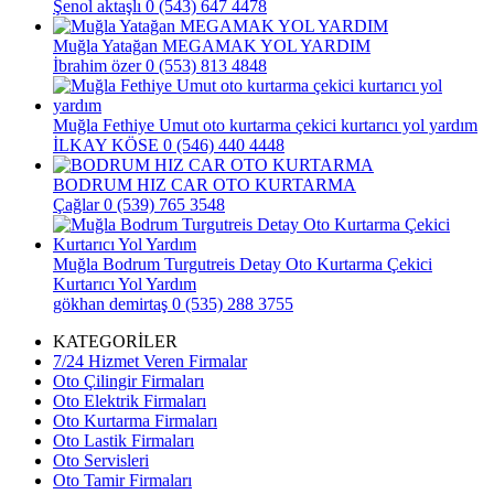
Şenol aktaşlı
0 (543) 647 4478
Muğla Yatağan MEGAMAK YOL YARDIM
İbrahim özer
0 (553) 813 4848
Muğla Fethiye Umut oto kurtarma çekici kurtarıcı yol yardım
İLKAY KÖSE
0 (546) 440 4448
BODRUM HIZ CAR OTO KURTARMA
Çağlar
0 (539) 765 3548
Muğla Bodrum Turgutreis Detay Oto Kurtarma Çekici
Kurtarıcı Yol Yardım
gökhan demirtaş
0 (535) 288 3755
KATEGORİLER
7/24 Hizmet Veren Firmalar
Oto Çilingir Firmaları
Oto Elektrik Firmaları
Oto Kurtarma Firmaları
Oto Lastik Firmaları
Oto Servisleri
Oto Tamir Firmaları