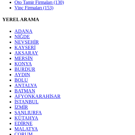
Oto Tamir Firmaları
(130)
Vinç Firmaları
(153)
YEREL ARAMA
ADANA
NİĞDE
NEVŞEHİR
KAYSERİ
AKSARAY
MERSİN
KONYA
BURDUR
AYDIN
BOLU
ANTALYA
BATMAN
AFYONKARAHİSAR
İSTANBUL
İZMİR
ŞANLIURFA
KÜTAHYA
EDİRNE
MALATYA
ÇORUM