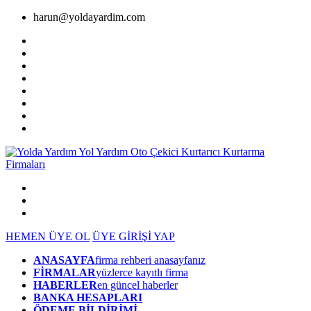
harun@yoldayardim.com
HEMEN ÜYE OL
ÜYE GİRİŞİ YAP
ANASAYFA
firma rehberi anasayfanız
FİRMALAR
yüzlerce kayıtlı firma
HABERLER
en güncel haberler
BANKA HESAPLARI
ÖDEME BİLDİRİMİ