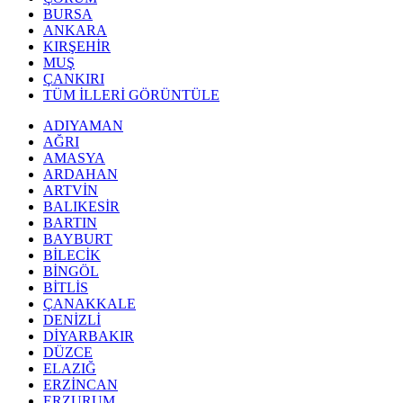
BURSA
ANKARA
KIRŞEHİR
MUŞ
ÇANKIRI
TÜM İLLERİ GÖRÜNTÜLE
ADIYAMAN
AĞRI
AMASYA
ARDAHAN
ARTVİN
BALIKESİR
BARTIN
BAYBURT
BİLECİK
BİNGÖL
BİTLİS
ÇANAKKALE
DENİZLİ
DİYARBAKIR
DÜZCE
ELAZIĞ
ERZİNCAN
ERZURUM