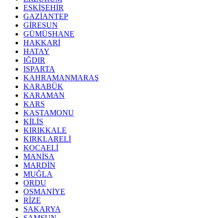
ESKİŞEHİR
GAZİANTEP
GİRESUN
GÜMÜŞHANE
HAKKARİ
HATAY
IĞDIR
ISPARTA
KAHRAMANMARAŞ
KARABÜK
KARAMAN
KARS
KASTAMONU
KİLİS
KIRIKKALE
KIRKLARELİ
KOCAELİ
MANİSA
MARDİN
MUĞLA
ORDU
OSMANİYE
RİZE
SAKARYA
SAMSUN