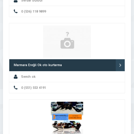
Serdar bülbül
0 (536) 118 9899
Marmara Ereğli Ok oto kurtarma
Semih ok
0 (551) 553 4191