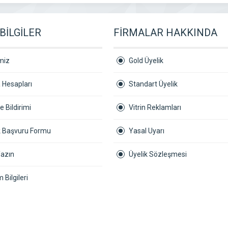
BİLGİLER
FİRMALAR HAKKINDA
miz
Gold Üyelik
 Hesapları
Standart Üyelik
 Bildirimi
Vitrin Reklamları
ik Başvuru Formu
Yasal Uyarı
Yazın
Üyelik Sözleşmesi
m Bilgileri