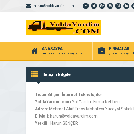
harun@yoldayardim.com
ANASAYFA
FİRMALAR
firma rehberi anasayfanız
yüzlerce kayıtlı
İletişim Bilgileri
Tisan Bilişim İnternet Teknolojileri
YoldaYardim.com
Yol Yardım Firma Rehberi
Adres:
Mehmet Akif Ersoy Mahallesi Yüceyol Sokak N
E-Mail:
harun@yoldayardim.com
Yetkili:
Harun GENÇER