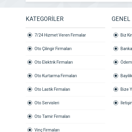
KATEGORİLER
GENEL 
7/24 Hizmet Veren Firmalar
Biz Ki
Oto Çilingir Firmaları
Banka
Oto Elektrik Firmaları
Ödeme
Oto Kurtarma Firmaları
Bayil
Oto Lastik Firmaları
Bize 
Oto Servisleri
İletişi
Oto Tamir Firmaları
Vinç Firmaları