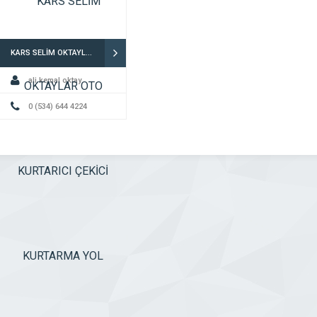
KARS SELİM OKTAYLAR OTO KURTARICI ÇEKİCİ KURTARMA YOL YARDIM
ali kemal oktay
0 (534) 644 4224