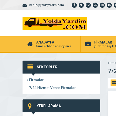
harun@yoldayardim.com
ANASAYFA
FİRMALAR
firma rehberi anasayfanız
yüzlerce kayıtlı
Firma
SEKTÖRLER
7/
Firmalar
7/24 Hizmet Veren Firmalar
YEREL ARAMA