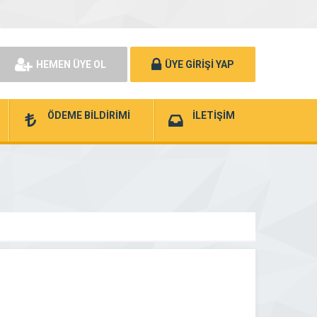
HEMEN ÜYE OL
ÜYE GİRİŞİ YAP
ÖDEME BİLDİRİMİ
İLETİŞİM