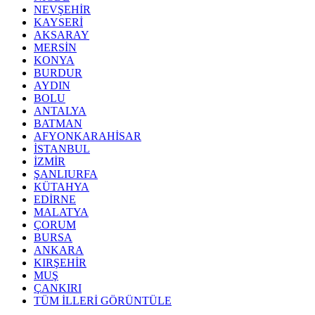
NEVŞEHİR
KAYSERİ
AKSARAY
MERSİN
KONYA
BURDUR
AYDIN
BOLU
ANTALYA
BATMAN
AFYONKARAHİSAR
İSTANBUL
İZMİR
ŞANLIURFA
KÜTAHYA
EDİRNE
MALATYA
ÇORUM
BURSA
ANKARA
KIRŞEHİR
MUŞ
ÇANKIRI
TÜM İLLERİ GÖRÜNTÜLE