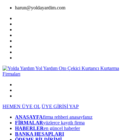
harun@yoldayardim.com
HEMEN ÜYE OL
ÜYE GİRİŞİ YAP
ANASAYFA
firma rehberi anasayfanız
FİRMALAR
yüzlerce kayıtlı firma
HABERLER
en güncel haberler
BANKA HESAPLARI
ÖDEME BİLDİRİMİ