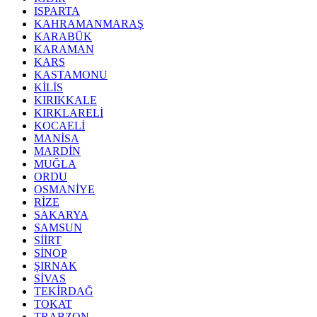
ISPARTA
KAHRAMANMARAŞ
KARABÜK
KARAMAN
KARS
KASTAMONU
KİLİS
KIRIKKALE
KIRKLARELİ
KOCAELİ
MANİSA
MARDİN
MUĞLA
ORDU
OSMANİYE
RİZE
SAKARYA
SAMSUN
SİİRT
SİNOP
ŞIRNAK
SİVAS
TEKİRDAĞ
TOKAT
TRABZON