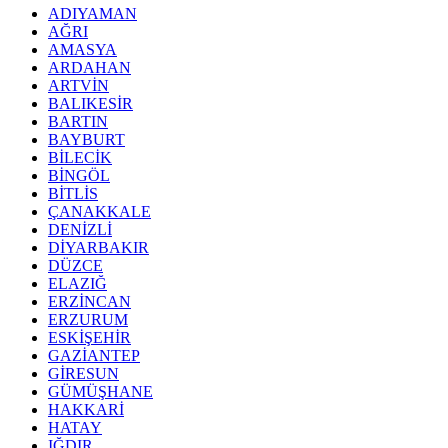
ADIYAMAN
AĞRI
AMASYA
ARDAHAN
ARTVİN
BALIKESİR
BARTIN
BAYBURT
BİLECİK
BİNGÖL
BİTLİS
ÇANAKKALE
DENİZLİ
DİYARBAKIR
DÜZCE
ELAZIĞ
ERZİNCAN
ERZURUM
ESKİŞEHİR
GAZİANTEP
GİRESUN
GÜMÜŞHANE
HAKKARİ
HATAY
IĞDIR