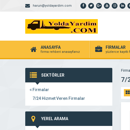
harun@yoldayardim.com
ANASAYFA
FİRMALAR
firma rehberi anasayfanız
yüzlerce kayıtlı
Firma
SEKTÖRLER
7/
Firmalar
7/24 Hizmet Veren Firmalar
YEREL ARAMA