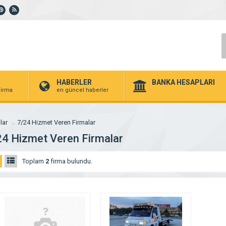
HABERLER
BANKA HESAPLARI
 firma
en güncel haberler
lar
7/24 Hizmet Veren Firmalar
24 Hizmet Veren Firmalar
Toplam
2
firma bulundu.