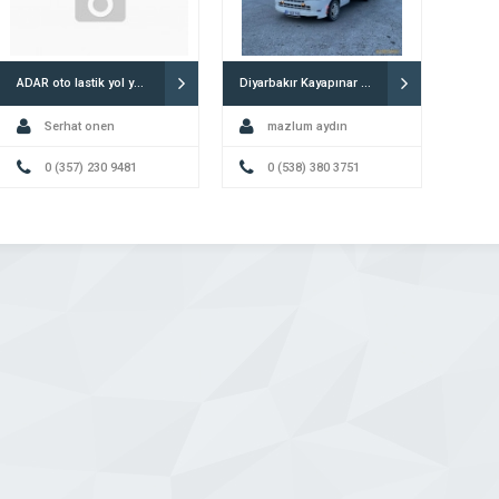
ADAR oto lastik yol yardım 7/24
Diyarbakır Kayapınar avram oto kurtarma
Serhat onen
mazlum aydın
0 (357) 230 9481
0 (538) 380 3751