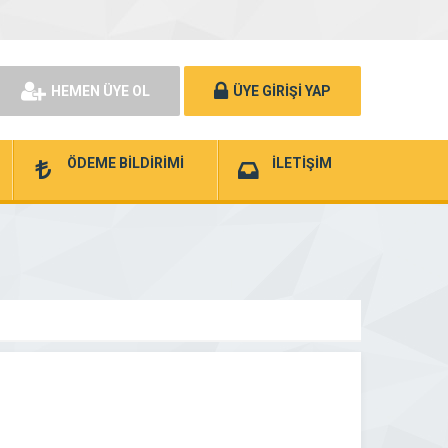
HEMEN ÜYE OL
ÜYE GİRİŞİ YAP
ÖDEME BİLDİRİMİ
İLETİŞİM