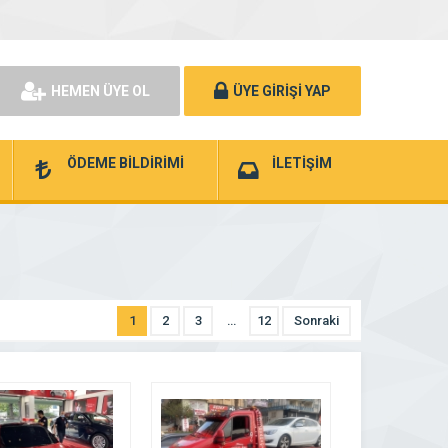
HEMEN ÜYE OL
ÜYE GİRİŞİ YAP
ÖDEME BİLDİRİMİ
İLETİŞİM
1
2
3
…
12
Sonraki