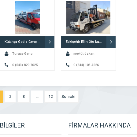
Kütahya Gediz Genç oto kurtarma
Eskişehir Eflin Oto kurtarıcı
Turgay Genç
mevlüt özkan
0 (543) 829 7025
0 (544) 103 4226
2
3
…
12
Sonraki
BİLGİLER
FİRMALAR HAKKINDA