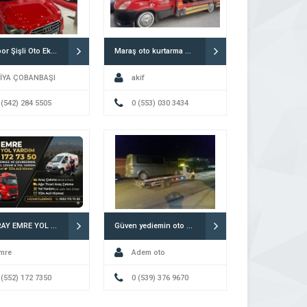
Otorapor Şişli Oto Ekspertiz Mecidiyeköy
Maraş oto kurtarma Akif Oto Çekici Yol Yardım Kahramanmaraş
İYA ÇOBANBAŞI
akif
 (542) 284 5505
0 (553) 030 3434
AKSARAY EMRE YOL YARDIM KURTARMA
Güven yediemin oto kurtarma çekici Muş
mre
Adem oto
 (552) 172 7350
0 (539) 376 9670