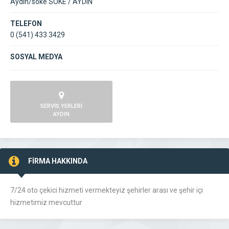
Aydın/söke SÖKE / AYDIN
TELEFON
0 (541) 433 3429
SOSYAL MEDYA
SERVİS YERLERİ
AYDIN
FİRMA HAKKINDA
7/24 oto çekici hizmeti vermekteyiz şehirler arası ve şehir içi
hizmetimiz mevcuttur