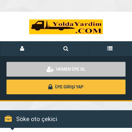
HEMEN ÜYE OL
ÜYE GİRİŞİ YAP
Söke oto çekici