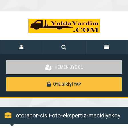
HEMEN ÜYE OL
ÜYE GİRİŞİ YAP
otorapor-sisli-oto-ekspertiz-mecidiyekoy