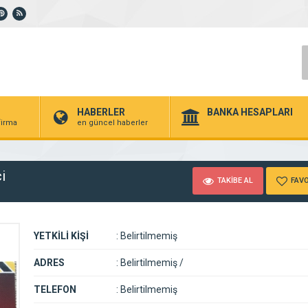
HABERLER
BANKA HESAPLARI
 firma
en güncel haberler
i
TAKİBE AL
FAVO
YETKİLİ KİŞİ
:
Belirtilmemiş
ADRES
:
Belirtilmemiş /
TELEFON
:
Belirtilmemiş