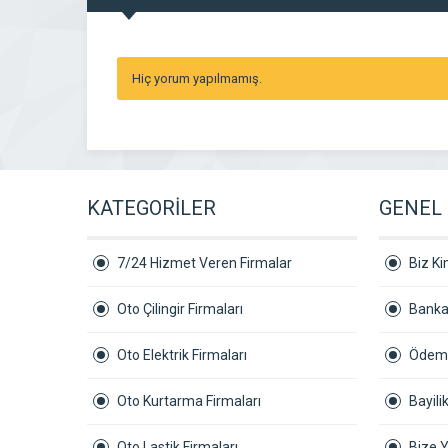
Hiç yorum yapılmamış.
KATEGORİLER
GENEL 
7/24 Hizmet Veren Firmalar
Biz Ki
Oto Çilingir Firmaları
Banka
Oto Elektrik Firmaları
Ödeme
Oto Kurtarma Firmaları
Bayil
Oto Lastik Firmaları
Bize 