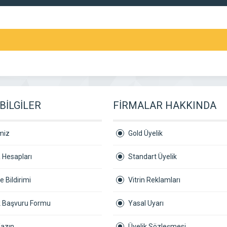
BİLGİLER
FİRMALAR HAKKINDA
miz
Gold Üyelik
 Hesapları
Standart Üyelik
 Bildirimi
Vitrin Reklamları
ik Başvuru Formu
Yasal Uyarı
Yazın
Üyelik Sözleşmesi