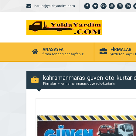
harun@yoldayardim.com
ANASAYFA
FİRMALAR
firma rehberi anasayfanız
yüzlerce kayıtlı
kahramanmaras-guven-oto-kurtaric
Firmalar
kahramanmaras-guven-oto-kurtarici