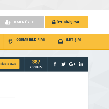
HEMEN ÜYE OL
ÜYE GİRİŞİ YAP
ÖDEME BİLDİRİMİ
İLETİŞİM
387
RİLERE EKLE
ZİYARETÇİ