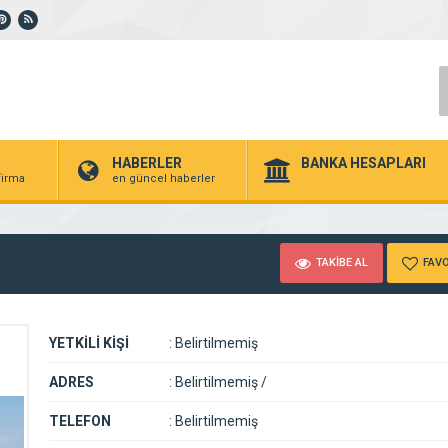
HABERLER
BANKA HESAPLARI
 firma
en güncel haberler
TAKİBE AL
FAVO
YETKİLİ KİŞİ
:
Belirtilmemiş
ADRES
:
Belirtilmemiş /
TELEFON
:
Belirtilmemiş