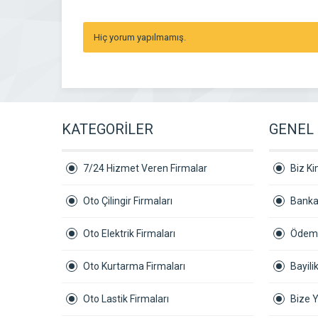
Hiç yorum yapılmamış.
KATEGORİLER
GENEL 
7/24 Hizmet Veren Firmalar
Biz Ki
Oto Çilingir Firmaları
Banka
Oto Elektrik Firmaları
Ödeme
Oto Kurtarma Firmaları
Bayil
Oto Lastik Firmaları
Bize 