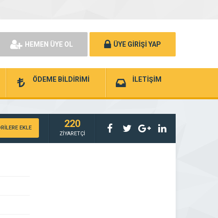
HEMEN ÜYE OL
ÜYE GİRİŞİ YAP
ÖDEME BİLDİRİMİ
İLETİŞİM
220
RİLERE EKLE
ZİYARETÇİ