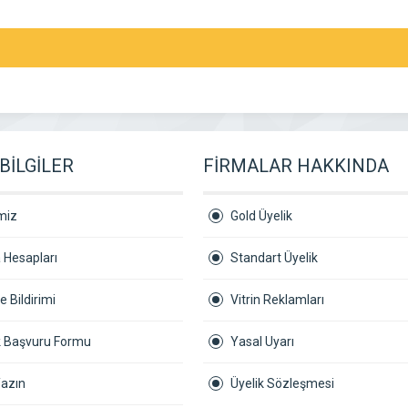
BİLGİLER
FİRMALAR HAKKINDA
miz
Gold Üyelik
 Hesapları
Standart Üyelik
 Bildirimi
Vitrin Reklamları
ik Başvuru Formu
Yasal Uyarı
Yazın
Üyelik Sözleşmesi