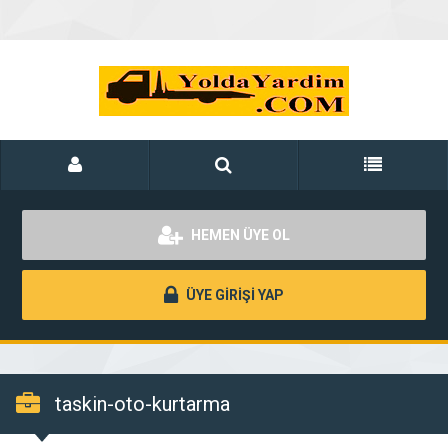
HEMEN ÜYE OL
ÜYE GİRİŞİ YAP
taskin-oto-kurtarma