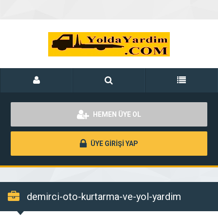
HEMEN ÜYE OL
ÜYE GİRİŞİ YAP
demirci-oto-kurtarma-ve-yol-yardim