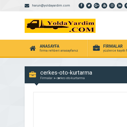
harun@yoldayardim.com
ANASAYFA
FİRMALAR
firma rehberi anasayfanız
yüzlerce kayıtlı
cerkes-oto-kurtarma
Firmalar
cerkes-oto-kurtarma