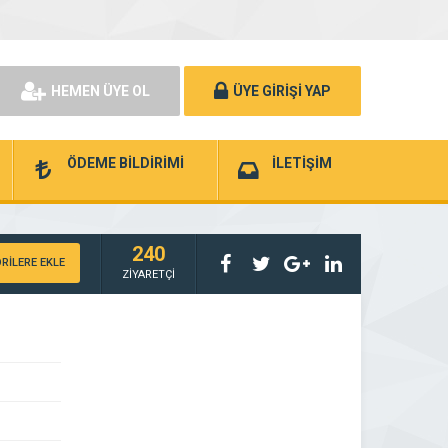
HEMEN ÜYE OL
ÜYE GİRİŞİ YAP
ÖDEME BİLDİRİMİ
İLETİŞİM
240
RİLERE EKLE
ZİYARETÇİ