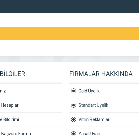
BİLGİLER
FİRMALAR HAKKINDA
miz
Gold Üyelik
 Hesapları
Standart Üyelik
 Bildirimi
Vitrin Reklamları
ik Başvuru Formu
Yasal Uyarı