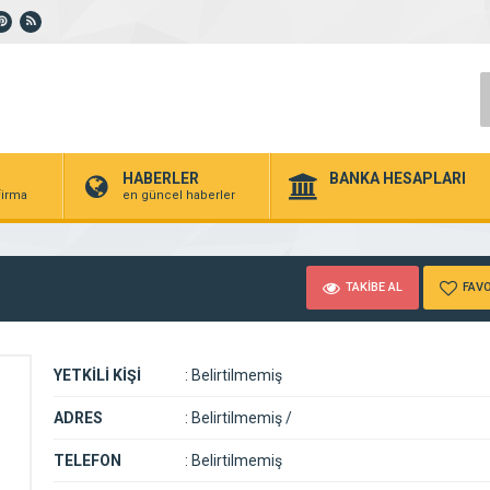
HABERLER
BANKA HESAPLARI
 firma
en güncel haberler
TAKİBE AL
FAVO
YETKİLİ KİŞİ
:
Belirtilmemiş
ADRES
:
Belirtilmemiş /
TELEFON
:
Belirtilmemiş