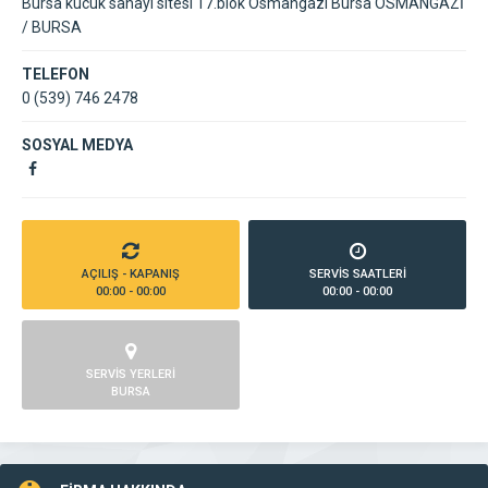
Bursa kucuk sanayi sitesi 17.blok Osmangazi Bursa OSMANGAZİ
/ BURSA
TELEFON
0 (539) 746 2478
SOSYAL MEDYA
AÇILIŞ - KAPANIŞ
SERVİS SAATLERİ
00:00 - 00:00
00:00 - 00:00
SERVİS YERLERİ
BURSA