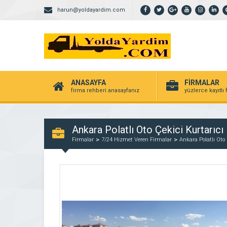
harun@yoldayardim.com
ANASAYFA
FİRMALAR
firma rehberi anasayfanız
yüzlerce kayıtlı
Ankara Polatlı Oto Çekici Kurtarıc
Firmalar
7/24 Hizmet Veren Firmalar
Ankara Polatlı Oto