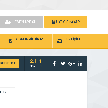
HEMEN ÜYE OL
ÜYE GİRİŞİ YAP
ÖDEME BİLDİRİMİ
İLETİŞİM
2,111
RİLERE EKLE
ZİYARETÇİ
TLI /