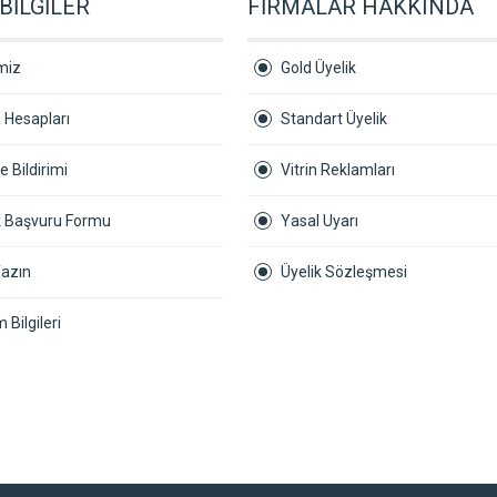
BİLGİLER
FİRMALAR HAKKINDA
miz
Gold Üyelik
 Hesapları
Standart Üyelik
 Bildirimi
Vitrin Reklamları
ik Başvuru Formu
Yasal Uyarı
Yazın
Üyelik Sözleşmesi
m Bilgileri