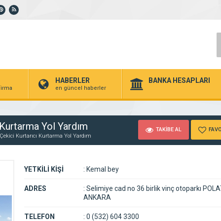
HABERLER
BANKA HESAPLARI
 firma
en güncel haberler
ı Kurtarma Yol Yardım
TAKİBE AL
FAVO
 Çekici Kurtarıcı Kurtarma Yol Yardım
YETKİLİ KİŞİ
:
Kemal bey
ADRES
:
Selimiye cad no 36 birlik vinç otoparkı POLA
ANKARA
TELEFON
:
0 (532) 604 3300