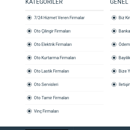
KATEGORİLER
GENEL 
7/24 Hizmet Veren Firmalar
Biz Ki
Oto Çilingir Firmaları
Banka
Oto Elektrik Firmaları
Ödeme
Oto Kurtarma Firmaları
Bayil
Oto Lastik Firmaları
Bize 
Oto Servisleri
İletişi
Oto Tamir Firmaları
Vinç Firmaları