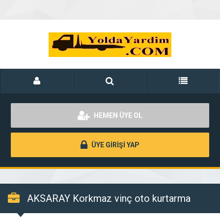
HEMEN ÜYE OL
ÜYE GİRİŞİ YAP
AKSARAY Korkmaz vinç oto kurtarma