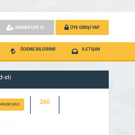
HEMEN ÜYE OL
ÜYE GİRİŞİ YAP
ÖDEME BİLDİRİMİ
İLETİŞİM
d-sti
260
RİLERE EKLE
ZİYARETÇİ