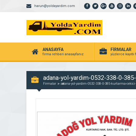
harun@yoldayardim.com
ANASAYFA
FİRMALAR
firma rehberi anasayfanız
yüzlerce kayıtlı
adana-yol-yardim-0532-338-0-385-k
Firmalar
adana-yol-yardim-0532-338-0-385-kurtarma-cekici-h