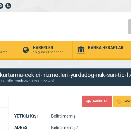
HABERLER
BANKA HESAPLARI
 firma
en güncel haberler
urtarma-cekici-hizmetleri-yurdadog-nak-san-tic-lt
izmetleri-yurdadog-nak-san-tic-ltd-sti
TAKİBE AL
FAVO
YETKİLİ KİŞİ
:
Belirtilmemiş
ADRES
:
Belirtilmemiş /