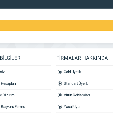
BİLGİLER
FİRMALAR HAKKINDA
miz
Gold Üyelik
 Hesapları
Standart Üyelik
 Bildirimi
Vitrin Reklamları
ik Başvuru Formu
Yasal Uyarı