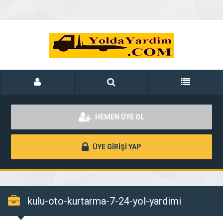
HEMEN ÜYE OL
ÜYE GİRİŞİ YAP
kulu-oto-kurtarma-7-24-yol-yardimi