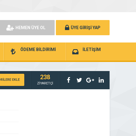
HEMEN ÜYE OL
ÜYE GİRİŞİ YAP
ÖDEME BİLDİRİMİ
İLETİŞİM
238
RİLERE EKLE
ZİYARETÇİ