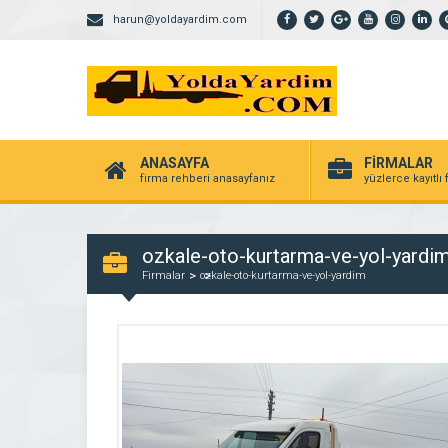
harun@yoldayardim.com
ANASAYFA
FİRMALAR
firma rehberi anasayfanız
yüzlerce kayıtlı
ozkale-oto-kurtarma-ve-yol-yardi
Firmalar
ozkale-oto-kurtarma-ve-yol-yardim