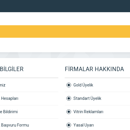
BİLGİLER
FİRMALAR HAKKINDA
miz
Gold Üyelik
 Hesapları
Standart Üyelik
 Bildirimi
Vitrin Reklamları
ik Başvuru Formu
Yasal Uyarı