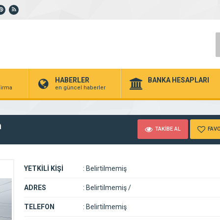
HABERLER
BANKA HESAPLARI
 firma
en güncel haberler
m
TAKİBE AL
FAVO
YETKİLİ KİŞİ
:
Belirtilmemiş
ADRES
:
Belirtilmemiş /
TELEFON
:
Belirtilmemiş