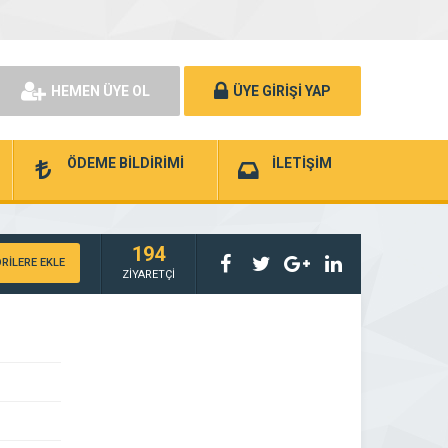
HEMEN ÜYE OL
ÜYE GİRİŞİ YAP
ÖDEME BİLDİRİMİ
İLETİŞİM
194
RİLERE EKLE
ZİYARETÇİ