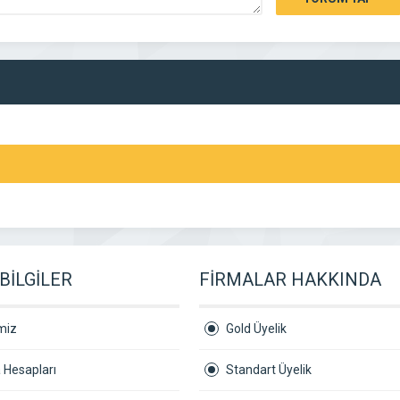
BİLGİLER
FİRMALAR HAKKINDA
miz
Gold Üyelik
 Hesapları
Standart Üyelik