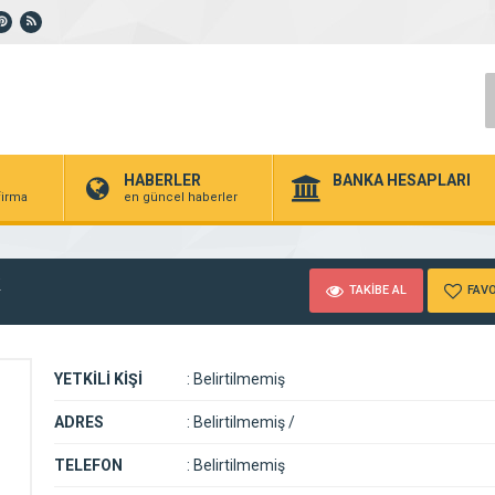
HABERLER
BANKA HESAPLARI
 firma
en güncel haberler
k
TAKİBE AL
FAVO
YETKİLİ KİŞİ
:
Belirtilmemiş
ADRES
:
Belirtilmemiş /
TELEFON
:
Belirtilmemiş