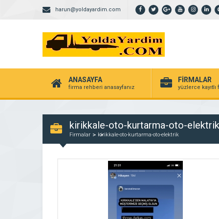
harun@yoldayardim.com
ANASAYFA
FİRMALAR
firma rehberi anasayfanız
yüzlerce kayıtlı
kirikkale-oto-kurtarma-oto-elektri
Firmalar
kirikkale-oto-kurtarma-oto-elektrik